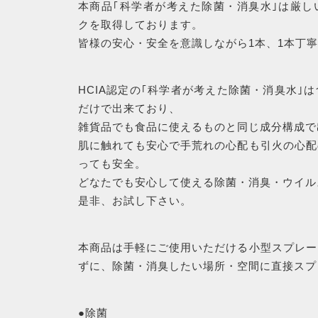
本商品｢科学者が考えた除菌・消臭水｣は厳し
新着商品
クを取得しております。
皆様の安心・安全を意識しながら1本、1本丁
CHECKED
PRODUCTS
HCIA認定の｢科学者が考えた除菌・消臭水｣
だけで出来ており、
最近チェックした商品
雑貨品でも食品に使えるものと同じ成分構成で
肌に触れても安心で手荒れの心配も引火の心配
っても安全。
SHOPPING
どなたでも安心して使える除菌・消臭・ウイル
是非、お試し下さい。
GUIDE
ショッピングガイド
本商品は手軽にご使用いただける小型スプレー
ずに、除菌・消臭したい場所・空間に直接スプ
BLOG
●除菌