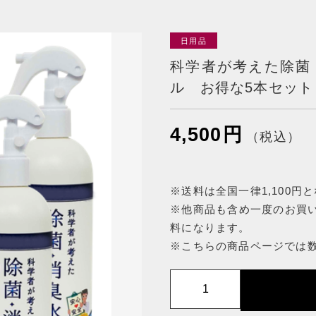
日用品
ッピングを続ける
カートを確認
科学者が考えた除菌・
ル お得な5本セット
4,500
円
（税込）
※送料は全国一律1,100円
※他商品も含め一度のお買い
料になります。
※こちらの商品ページでは
科
学
者