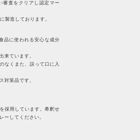
い審査をクリアし認定マー
商品一覧
寧に製造しております。
ORDER
HISTORY
は食品に使われる安心な成分
注文履歴
出来ています。
のなくまた、誤って口に入
TOPICS
ス対策品です。
お知らせ
を採用しています。希釈せ
レーしてください。
CONTACT