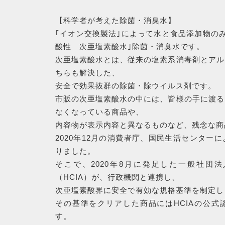
【科学者が考えた除菌・消臭水】
｢イオン交換製法｣によって水と食品添加物の
酸性 次亜塩素酸水｣除菌・消臭水です。
次亜塩素酸水とは、従来の塩素系消毒剤とアル
ちらも解決した、
安全で効果抜群の除菌・除ウイルス剤です。
市販の次亜塩素酸水の中には、皆様の手に渡る
なくなっている商品や、
内容物が表示内容と異なるものなど、残念な商
2020年12月の消費者庁、国民生活センター
RANKING
りました。
そこで、2020年8月に発足した一般社団
商品ランキング
（HCIA）が、行政機関と連携し、
次亜塩素酸界に安全で有効な規格基準を制定し
その基準をクリアした商品にはHCIAの公式
NEW ITEM
す。