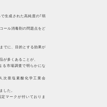
ト
ル
みで生成された高純度の｢弱
お
得
な
コール消毒剤の問題点をど
5
本
セ
までに、目的とする効果が
ッ
ト
個
品が多くあることが、
による市場調査で明らかにな
SALE
法人次亜塩素酸化学工業会
セール商品
ました。
認定マークが付いておりま
PRODUCTS