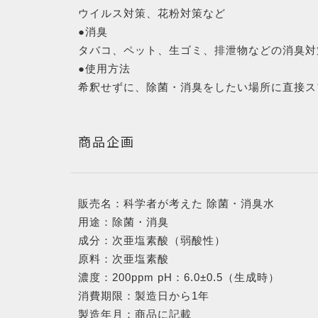
ブログ
ウイルス対策、花粉対策など
●消臭
タバコ、ペット、生ゴミ、排泄物などの消臭対
●使用方法
希釈せずに、除菌・消臭をしたい場所に直接ス
商品企画
販売名：科学者が考えた 除菌・消臭水
用途：除菌・消臭
成分：次亜塩素酸（弱酸性）
原料：次亜塩素酸
濃度：200ppm pH：6.0±0.5（生成時）
消費期限：製造日から1年
製造年月：商品に記載