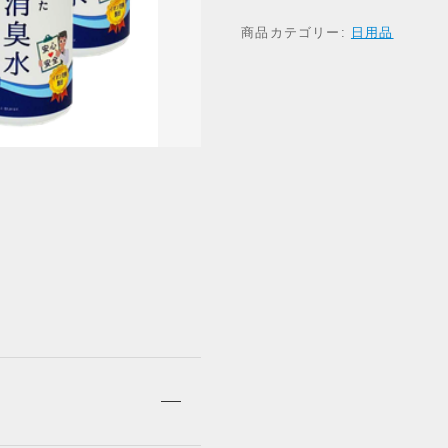
が
商品カテゴリー:
日用品
考
え
た
除
菌
・
消
臭
水
3
8
0
m
l
ス
プ
レ
ー
ボ