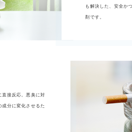
も解決した、安全か
剤です。
SALE
セール商品
PRODUCTS
商品一覧
に直接反応。悪臭に対
の成分に変化させるた
ORDER
HISTORY