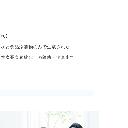
臭水】
て水と食品添加物のみで生成された、
酸性次亜塩素酸水」の除菌・消臭水で