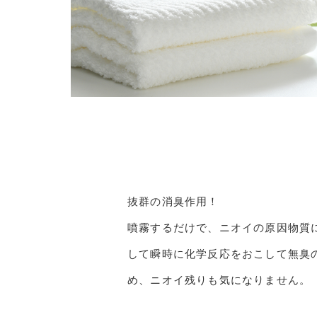
RANKING
商品ランキング
NEW ITEM
抜群の消臭作用！
新着商品
噴霧するだけで、ニオイの原因物質
して瞬時に化学反応をおこして無臭
CHECKED
め、ニオイ残りも気になりません。
PRODUCTS