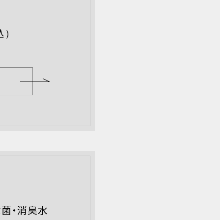
込）
E
菌・消臭水